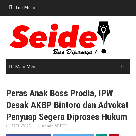
Skip
Top Menu
to
content
Main Menu
Peras Anak Boss Prodia, IPW
Desak AKBP Bintoro dan Advokat
Penyuap Segera Diproses Hukum
27/01/2025
Admin SEIDE