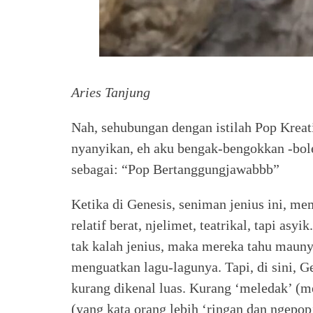
Aries Tanjung
Nah, sehubungan dengan istilah Pop Kreat
nyanyikan, eh aku bengak-bengokkan -boleh
sebagai: “Pop Bertanggungjawabbb”
Ketika di Genesis, seniman jenius ini, 
relatif berat, njelimet, teatrikal, tapi a
tak kalah jenius, maka mereka tahu mauny
menguatkan lagu-lagunya. Tapi, di sini, Ge
kurang dikenal luas. Kurang ‘meledak’ (me
(yang kata orang lebih ‘ringan dan ngepop’