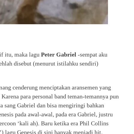
if itu, maka lagu
Peter Gabriel
-sempat aku
lah disebut (menurut istilahku sendiri)
memang cenderung menciptakan aransemen yang
syik. Karena para personal band teman-temannya pun
a sang Gabriel dan bisa mengiringi bahkan
nesis pada awal-awal, pada era Gabriel, justru
rcoon ‘kali ah). Baru ketika era Phil Collins
) lagu Genesis di sini banyak menjadi hit.