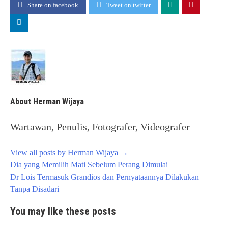
Share on facebook
Tweet on twitter
About Herman Wijaya
Wartawan, Penulis, Fotografer, Videografer
View all posts by Herman Wijaya
→
Post
Dia yang Memilih Mati Sebelum Perang Dimulai
navigation
Dr Lois Termasuk Grandios dan Pernyataannya Dilakukan
Tanpa Disadari
You may like these posts