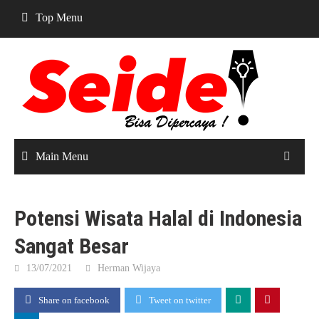
Skip
Top Menu
to
content
Main Menu
Potensi Wisata Halal di Indonesia
Sangat Besar
13/07/2021
Herman Wijaya
Share on facebook
Tweet on twitter