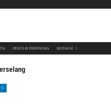
ITA
PENULIS INDONESIA
REDAKSI
Berselang