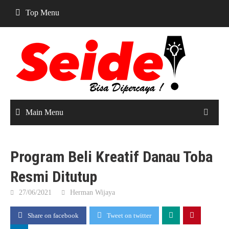
Skip
Top Menu
to
content
Main Menu
Program Beli Kreatif Danau Toba
Resmi Ditutup
27/06/2021
Herman Wijaya
Share on facebook
Tweet on twitter