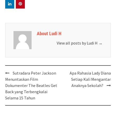
About Ludi H
View all posts by Ludi H
→
Post
Sutradara Peter Jackson
Apa Rahasia Lady Diana
navigation
Menuntaskan Film
Setiap Kali Mengantar
Dokumenter The Beatles Get
Anaknya Sekolah?
Back yang Terbengkalai
Selama 15 Tahun