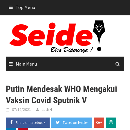
Skip
Top Menu
to
content
Main Menu
Putin Mendesak WHO Mengakui
Vaksin Covid Sputnik V
07/12/2021
Ludi H
Share on facebook
Tweet on twitter