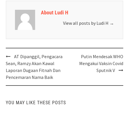
About Ludi H
View all posts by Ludi H
→
Post
AT Dipanggil, Pengacara
Putin Mendesak WHO
navigation
Sean, Ramzy Akan Kawal
Mengakui Vaksin Covid
Laporan Dugaan Fitnah Dan
Sputnik V
Pencemaran Nama Baik
YOU MAY LIKE THESE POSTS