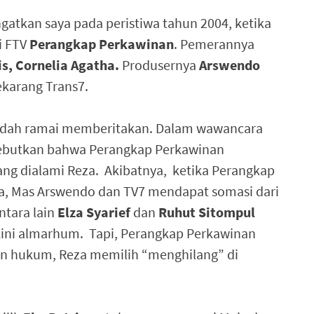
atkan saya pada peristiwa tahun 2004, ketika
i FTV
Perangkap Perkawinan
. Pemerannya
is, Cornelia Agatha.
Produsernya
Arswendo
ekarang Trans7.
sudah ramai memberitakan. Dalam wawancara
sebutkan bahwa Perangkap Perkawinan
yang dialami Reza. Akibatnya, ketika Perangkap
ya, Mas Arswendo dan TV7 mendapat somasi dari
ntara lain
Elza Syarief
dan
Ruhut Sitompul
kini almarhum. Tapi, Perangkap Perkawinan
tan hukum, Reza memilih “menghilang” di