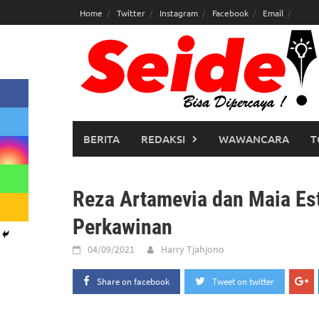
Skip
Home
Twitter
Instagram
Facebook
Email
to
content
BERITA
REDAKSI
WAWANCARA
T
Reza Artamevia dan Maia Es
Perkawinan
04/09/2021
Harry Tjahjono
Share on facebook
Tweet on twitter