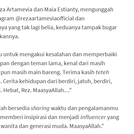
za Artamevia dan Maia Estianty, mengunggah
tagram @rezaartameviaofficial dan
nya yang tak lagi belia, keduanya tampak bugar
ikannya.
lu untuk mengakui kesalahan dan memperbaiki
upan dengan teman lama, kenal dari masih
a pun masih main bareng. Terima kasih
teteh
Cerita kehidupan dari berdiri, jatuh, berdiri,
gi. Hebat, Rez. MaasyaAllah…”
dah bersedia
sharing
waktu dan pengalamanmu
l memberi insipirasi dan menjadi
influencer
yang
wanita dan generasi muda. MaasyaAllah.”