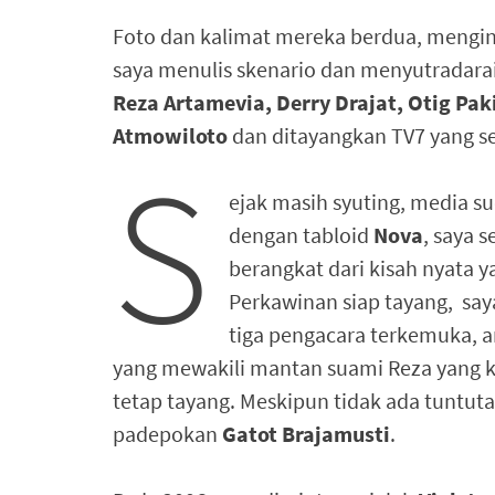
Foto dan kalimat mereka berdua, menging
saya menulis skenario dan menyutradara
Reza Artamevia, Derry Drajat, Otig Pak
Atmowiloto
dan ditayangkan TV7 yang s
S
ejak masih syuting, media 
dengan tabloid
Nova
, saya 
berangkat dari kisah nyata 
Perkawinan siap tayang, sa
tiga pengacara terkemuka, a
yang mewakili mantan suami Reza yang 
tetap tayang. Meskipun tidak ada tuntu
padepokan
Gatot Brajamusti
.