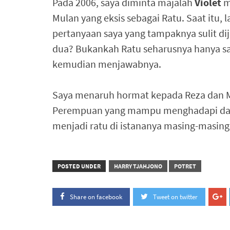
Pada 2006, saya diminta majalah
Violet
m
Mulan yang eksis sebagai Ratu. Saat itu, 
pertanyaan saya yang tampaknya sulit di
dua? Bukankah Ratu seharusnya hanya sat
kemudian menjawabnya.
Saya menaruh hormat kepada Reza dan M
Perempuan yang mampu menghadapi dan
menjadi ratu di istananya masing-masing
POSTED UNDER
HARRY TJAHJONO
POTRET
Share on facebook
Tweet on twitter