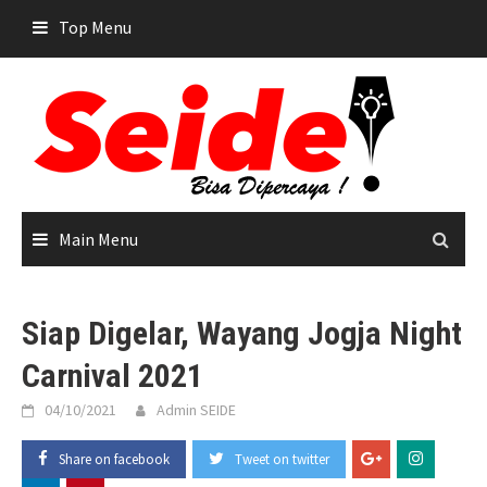
Skip
Top Menu
to
content
Main Menu
Siap Digelar, Wayang Jogja Night
Carnival 2021
04/10/2021
Admin SEIDE
Share on facebook
Tweet on twitter