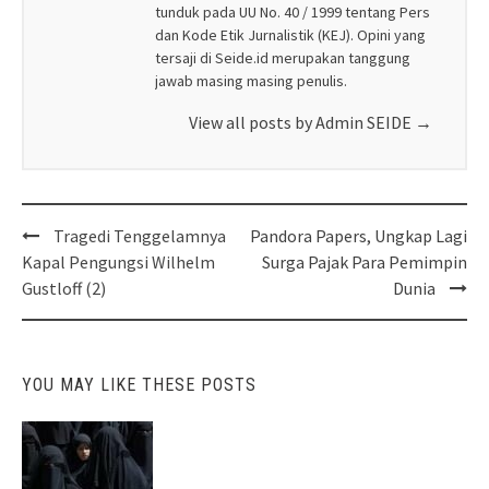
tunduk pada UU No. 40 / 1999 tentang Pers
dan Kode Etik Jurnalistik (KEJ). Opini yang
tersaji di Seide.id merupakan tanggung
jawab masing masing penulis.
View all posts by Admin SEIDE
→
Post
Tragedi Tenggelamnya
Pandora Papers, Ungkap Lagi
navigation
Kapal Pengungsi Wilhelm
Surga Pajak Para Pemimpin
Gustloff (2)
Dunia
YOU MAY LIKE THESE POSTS