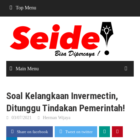
Skip
Top Menu
to
content
Main Menu
Soal Kelangkaan Invermectin,
Ditunggu Tindakan Pemerintah!
03/07/2021
Herman Wijaya
Share on facebook
Tweet on twitter