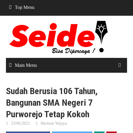
Skip
Top Menu
to
content
Main Menu
Sudah Berusia 106 Tahun,
Bangunan SMA Negeri 7
Purworejo Tetap Kokoh
23/06/2021
Herman Wijaya