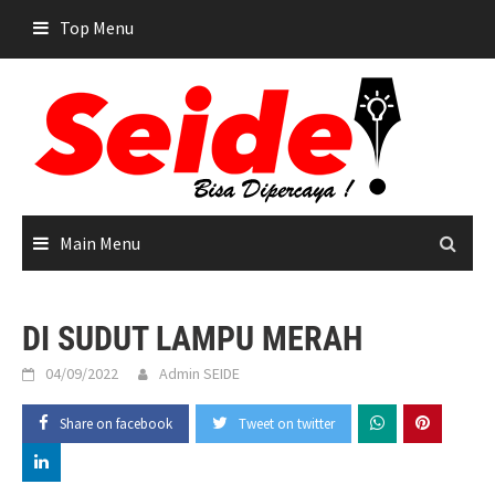
Skip
Top Menu
to
content
Main Menu
DI SUDUT LAMPU MERAH
04/09/2022
Admin SEIDE
Share on facebook
Tweet on twitter