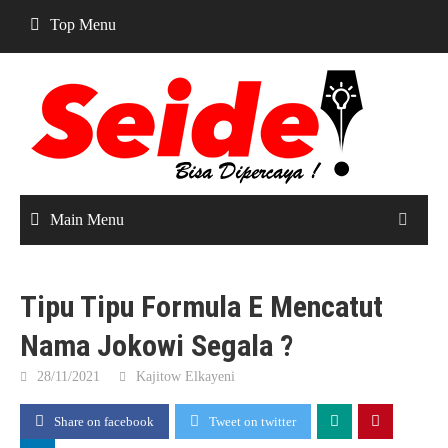
Skip
Top Menu
to
content
Main Menu
Tipu Tipu Formula E Mencatut
Nama Jokowi Segala ?
28/11/2021
Kajitow Elkayeni
Share on facebook
Tweet on twitter