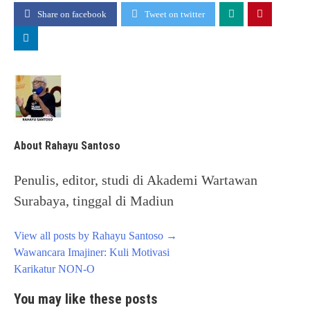
Share on facebook
Tweet on twitter
About Rahayu Santoso
Penulis, editor, studi di Akademi Wartawan
Surabaya, tinggal di Madiun
View all posts by Rahayu Santoso
→
Post
Wawancara Imajiner: Kuli Motivasi
navigation
Karikatur NON-O
You may like these posts