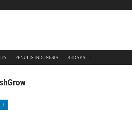
ITA
PENULIS INDONESIA
REDAKSI
ushGrow