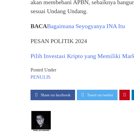
akan membebani APBN, sebaiknya bangun da
sesuai Undang Undang.
BACA
Bagaimana Seyogyanya INA Itu
PESAN POLITIK 2024
Pilih Investasi Kripto yang Memiliki Mar
Posted Under
PENULIS
Share on facebook
Tweet on twitter