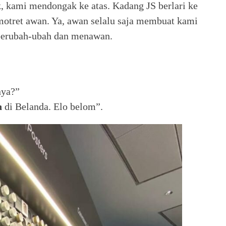
k, kami mendongak ke atas. Kadang JS berlari ke
tret awan. Ya, awan selalu saja membuat kami
 berubah-ubah dan menawan.
nya?”
h
di Belanda. Elo belom”.