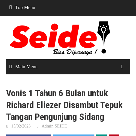
Skip
Top Menu
to
content
Main Menu
Vonis 1 Tahun 6 Bulan untuk
Richard Eliezer Disambut Tepuk
Tangan Pengunjung Sidang
15/02/2023
Admin SEIDE