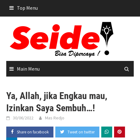
Skip
Top Menu
to
content
Main Menu
Ya, Allah, jika Engkau mau,
Izinkan Saya Sembuh…!
30/06/2022
Mas Redjo
Share on facebook
Tweet on twitter