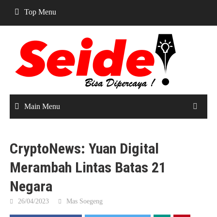
Skip
Top Menu
to
content
Main Menu
CryptoNews: Yuan Digital
Merambah Lintas Batas 21
Negara
26/04/2023
Mas Soegeng