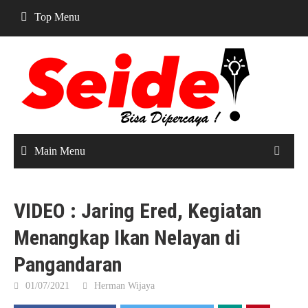
Skip
Top Menu
to
content
Main Menu
VIDEO : Jaring Ered, Kegiatan
Menangkap Ikan Nelayan di
Pangandaran
01/07/2021
Herman Wijaya