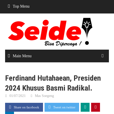
Skip
Top Menu
to
content
Main Menu
Ferdinand Hutahaean, Presiden
2024 Khusus Basmi Radikal.
01/07/2021
Mas Soegeng
Share on facebook
Tweet on twitter