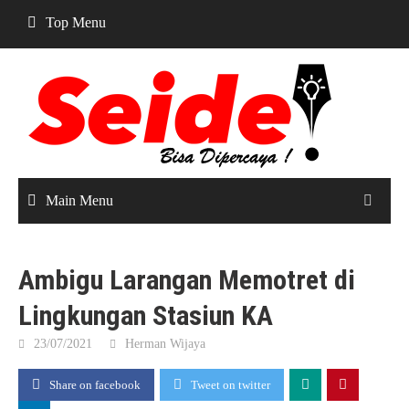
Skip
Top Menu
to
content
Main Menu
Ambigu Larangan Memotret di
Lingkungan Stasiun KA
23/07/2021
Herman Wijaya
Share on facebook
Tweet on twitter