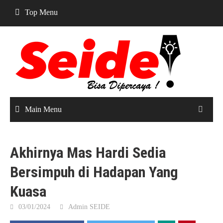
Skip
Top Menu
to
content
Main Menu
Akhirnya Mas Hardi Sedia
Bersimpuh di Hadapan Yang
Kuasa
03/01/2024
Admin SEIDE