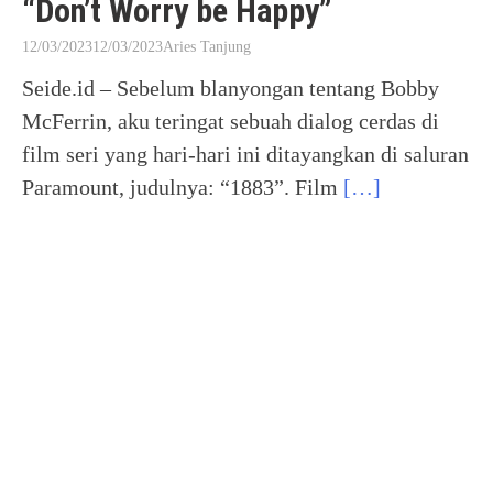
“Don’t Worry be Happy”
12/03/2023
12/03/2023
Aries Tanjung
Seide.id – Sebelum blanyongan tentang Bobby
McFerrin, aku teringat sebuah dialog cerdas di
film seri yang hari-hari ini ditayangkan di saluran
Paramount, judulnya: “1883”. Film
[…]