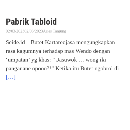
Pabrik Tabloid
02/03/2023
02/03/2023
Aries Tanjung
Seide.id – Butet Kartaredjasa mengungkapkan
rasa kagumnya terhadap mas Wendo dengan
‘umpatan’ yg khas: “Uasuwok … wong iki
panganane opooo?!” Ketika itu Butet ngobrol di
[…]