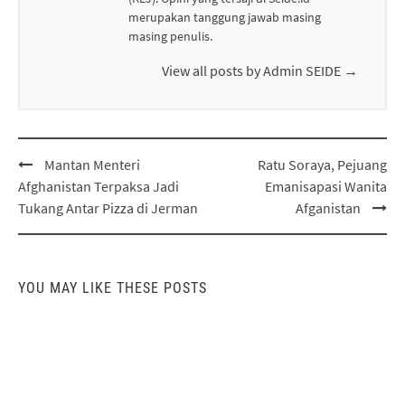
merupakan tanggung jawab masing
masing penulis.
View all posts by Admin SEIDE
→
Post
Mantan Menteri
Ratu Soraya, Pejuang
navigation
Afghanistan Terpaksa Jadi
Emanisapasi Wanita
Tukang Antar Pizza di Jerman
Afganistan
YOU MAY LIKE THESE POSTS