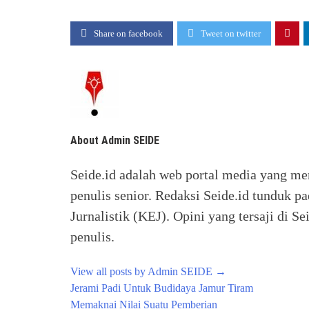
Share on facebook
Tweet on twitter
About Admin SEIDE
Seide.id adalah web portal media yang me
penulis senior. Redaksi Seide.id tunduk p
Jurnalistik (KEJ). Opini yang tersaji di
penulis.
View all posts by Admin SEIDE
→
Post
Jerami Padi Untuk Budidaya Jamur Tiram
navigation
Memaknai Nilai Suatu Pemberian