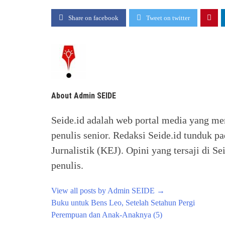
Share on facebook
Tweet on twitter
About Admin SEIDE
Seide.id adalah web portal media yang me
penulis senior. Redaksi Seide.id tunduk p
Jurnalistik (KEJ). Opini yang tersaji di
penulis.
View all posts by Admin SEIDE
→
Post
Buku untuk Bens Leo, Setelah Setahun Pergi
navigation
Perempuan dan Anak-Anaknya (5)