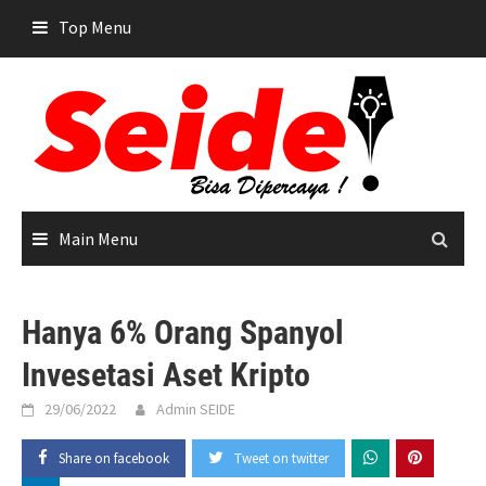
Skip
Top Menu
to
content
Main Menu
Hanya 6% Orang Spanyol
Invesetasi Aset Kripto
29/06/2022
Admin SEIDE
Share on facebook
Tweet on twitter