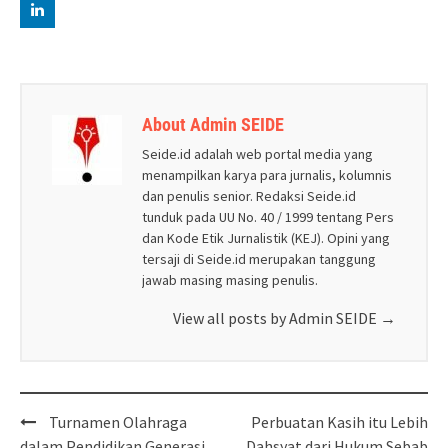
About Admin SEIDE
Seide.id adalah web portal media yang
menampilkan karya para jurnalis, kolumnis
dan penulis senior. Redaksi Seide.id
tunduk pada UU No. 40 / 1999 tentang Pers
dan Kode Etik Jurnalistik (KEJ). Opini yang
tersaji di Seide.id merupakan tanggung
jawab masing masing penulis.
View all posts by Admin SEIDE
→
Post
Turnamen Olahraga
Perbuatan Kasih itu Lebih
navigation
dalam Pendidikan Generasi
Dahsyat dari Hukum Sebab