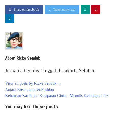
Share on facebook
Tweet on twitter
About Ricke Senduk
Jurnalis, Penulis, tinggal di Jakarta Selatan
View all posts by Ricke Senduk
→
Post
Antara Breakdance & Fashion
navigation
Kehausan Kasih dan Kelaparan Cinta – Menulis Kehidupan 203
You may like these posts