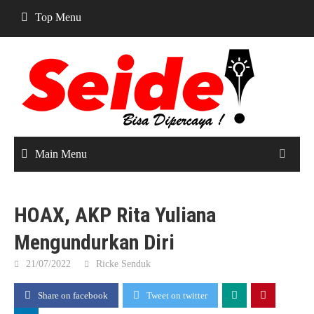
Skip
Top Menu
to
content
Main Menu
HOAX, AKP Rita Yuliana
Mengundurkan Diri
21/07/2022
Ricke Senduk
Share on facebook
Tweet on twitter