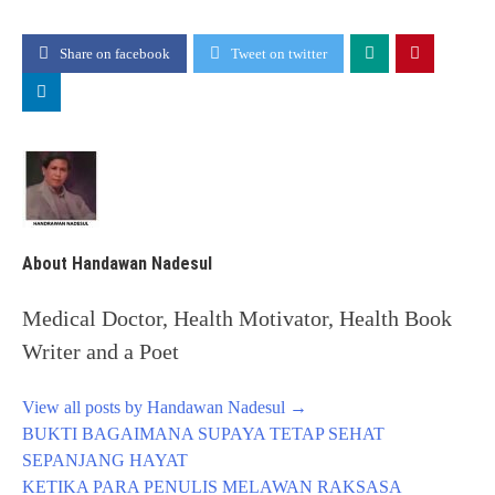
Share on facebook
Tweet on twitter
About Handawan Nadesul
Medical Doctor, Health Motivator, Health Book
Writer and a Poet
View all posts by Handawan Nadesul
→
Post
BUKTI BAGAIMANA SUPAYA TETAP SEHAT
navigation
SEPANJANG HAYAT
KETIKA PARA PENULIS MELAWAN RAKSASA