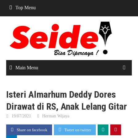
Skip
Top Menu
to
content
Main Menu
Isteri Almarhum Deddy Dores
Dirawat di RS, Anak Lelang Gitar
19/07/2021
Herman Wijaya
Share on facebook
Tweet on twitter