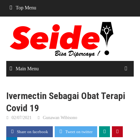
Skip
Top Menu
to
content
Main Menu
Ivermectin Sebagai Obat Terapi
Covid 19
02/07/2021
Gunawan Wibisono
Share on facebook
Tweet on twitter