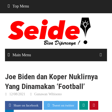
Skip
Top Menu
to
content
Main Menu
Joe Biden dan Koper Nuklirnya
Yang Dinamakan ‘Football’
12/08/2021
Gunawan Wibisono
Share on facebook
Tweet on twitter