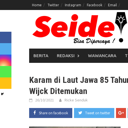
Skip
Home
Twitter
Instagram
Facebook
Email
to
content
BERITA
REDAKSI
WAWANCARA
T
Karam di Laut Jawa 85 Tahu
Wijck Ditemukan
26/10/2021
Ricke Senduk
Share on facebook
Tweet on twitter