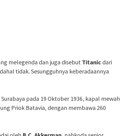
ng melegenda dan juga disebut
Titanic
dari
 Padahal tidak. Sesungguhnya keberadaannya
k Surabaya pada 19 Oktober 1936, kapal mewah
njung Priok Batavia, dengan membawa 260
odai oleh
B.C. Akkerman
, nahkoda senior