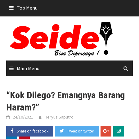
Skip
Top Menu
to
content
Main Menu
“Kok Dilego? Emangnya Barang
Haram?”
24/10/2021
Heryus Saputro
Share on facebook
Tweet on twitter