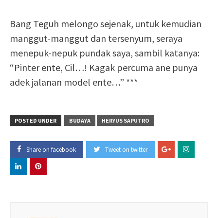
Bang Teguh melongo sejenak, untuk kemudian
manggut-manggut dan tersenyum, seraya
menepuk-nepuk pundak saya, sambil katanya:
“Pinter ente, Cil…! Kagak percuma ane punya
adek jalanan model ente…” ***
POSTED UNDER
BUDAYA
HERYUS SAPUTRO
Share on facebook
Tweet on twitter