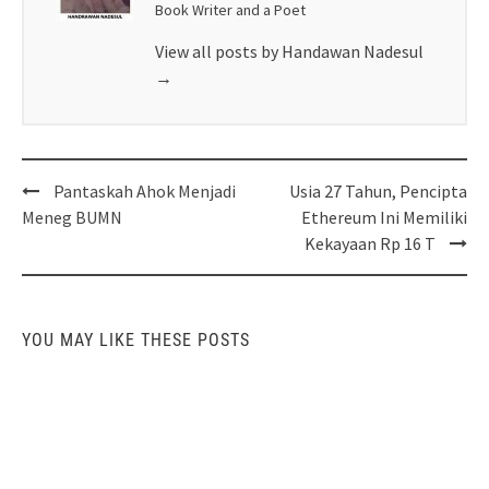
Book Writer and a Poet
View all posts by Handawan Nadesul
→
Post
Pantaskah Ahok Menjadi
Usia 27 Tahun, Pencipta
navigation
Meneg BUMN
Ethereum Ini Memiliki
Kekayaan Rp 16 T
YOU MAY LIKE THESE POSTS