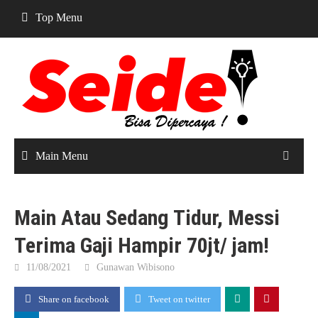
Skip
Top Menu
to
content
Main Menu
Main Atau Sedang Tidur, Messi
Terima Gaji Hampir 70jt/ jam!
11/08/2021
Gunawan Wibisono
Share on facebook
Tweet on twitter