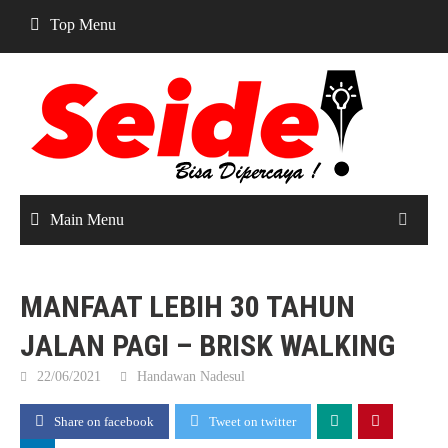
Skip
Top Menu
to
content
Main Menu
MANFAAT LEBIH 30 TAHUN
JALAN PAGI – BRISK WALKING
22/06/2021
Handawan Nadesul
Share on facebook
Tweet on twitter