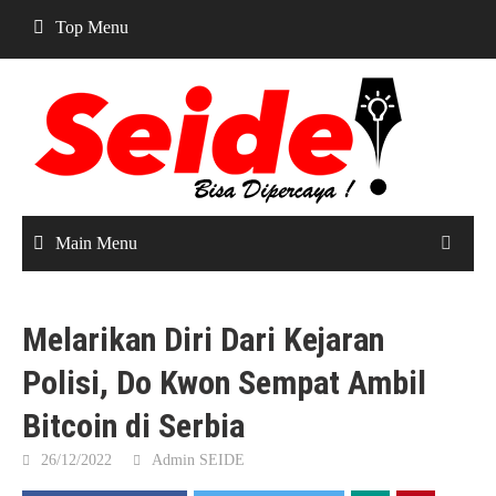
Skip
Top Menu
to
content
Main Menu
Melarikan Diri Dari Kejaran
Polisi, Do Kwon Sempat Ambil
Bitcoin di Serbia
26/12/2022
Admin SEIDE