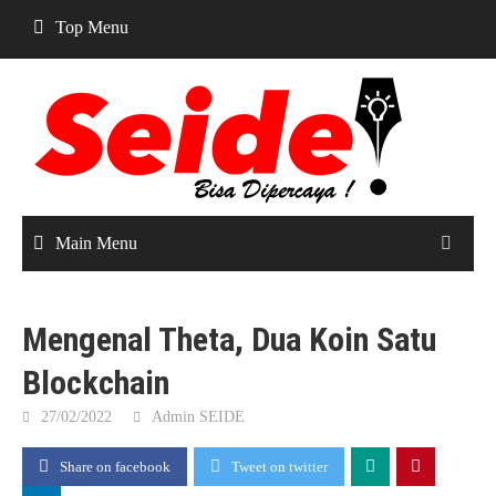
Skip
Top Menu
to
content
Main Menu
Mengenal Theta, Dua Koin Satu
Blockchain
27/02/2022
Admin SEIDE
Share on facebook
Tweet on twitter