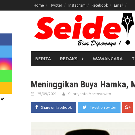
Skip
Home
Twitter
Instagram
Facebook
Email
to
content
BERITA
REDAKSI
WAWANCARA
T
Meninggikan Buya Hamka, 
25/09/2021
Supriyanto Martosuwito
Share on facebook
Tweet on twitter