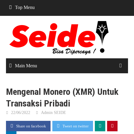
Skip
Top Menu
to
content
Main Menu
Mengenal Monero (XMR) Untuk
Transaksi Pribadi
22/06/2022
Admin SEIDE
Share on facebook
Tweet on twitter