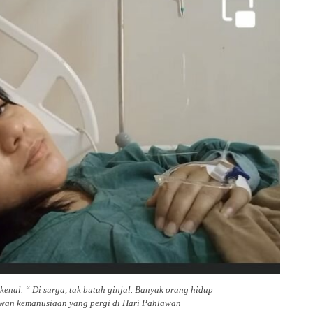
enal. “ Di surga, tak butuh ginjal. Banyak orang hidup
lawan kemanusiaan yang pergi di Hari Pahlawan