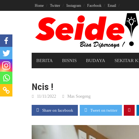
Skip
Home
Twitter
Instagram
Facebook
Email
to
content
BERITA
BISNIS
BUDAYA
SEKITAR K
Ncis !
11/11/2022
Mas Soegeng
Share on facebook
Tweet on twitter