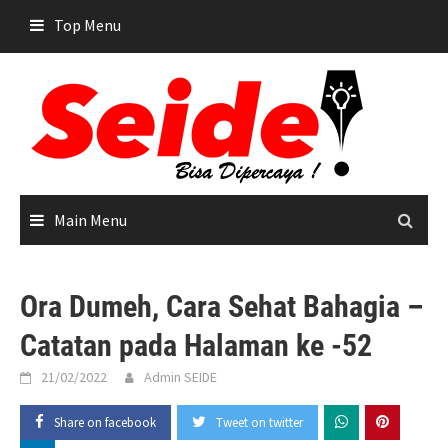
Skip
Top Menu
to
content
Main Menu
Ora Dumeh, Cara Sehat Bahagia –
Catatan pada Halaman ke -52
21/02/2022
Admin SEIDE
Share on facebook
Tweet on twitter