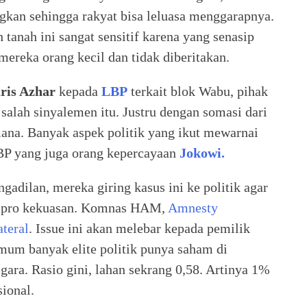
gkan sehingga rakyat bisa leluasa menggarapnya.
h tanah ini sangat sensitif karena yang senasip
ereka orang kecil dan tidak diberitakan.
ris Azhar
kepada
LBP
terkait blok Wabu, pihak
 salah sinyalemen itu. Justru dengan somasi dari
mana. Banyak aspek politik yang ikut mewarnai
LBP yang juga orang kepercayaan
Jokowi.
adilan, mereka giring kasus ini ke politik agar
g pro kekuasan. Komnas HAM,
Amnesty
ateral
. Issue ini akan melebar kepada pemilik
mum banyak elite politik punya saham di
gara. Rasio gini, lahan sekrang 0,58. Artinya 1%
ional.