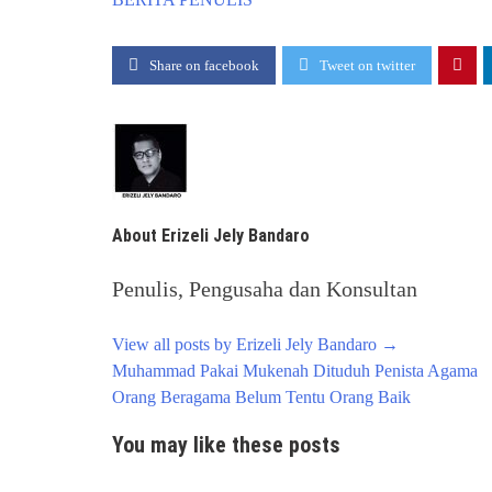
Share on facebook
Tweet on twitter
About Erizeli Jely Bandaro
Penulis, Pengusaha dan Konsultan
View all posts by Erizeli Jely Bandaro
→
Post
Muhammad Pakai Mukenah Dituduh Penista Agama
navigation
Orang Beragama Belum Tentu Orang Baik
You may like these posts