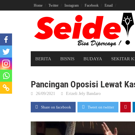
Skip
Home
Twitter
Instagram
Facebook
Email
to
content
BERITA
BISNIS
BUDAYA
SEKITAR K
Pancingan Oposisi Lewat Ka
26/09/2021
Erizeli Jely Bandaro
Share on facebook
Tweet on twitter