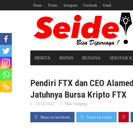
Skip
Home
Twitter
Instagram
Facebook
Email
to
content
BERITA
BISNIS
BUDAYA
SEKITAR K
Pendiri FTX dan CEO Alame
Jatuhnya Bursa Kripto FTX
23/12/2022
Mas Soegeng
Share on facebook
Tweet on twitter