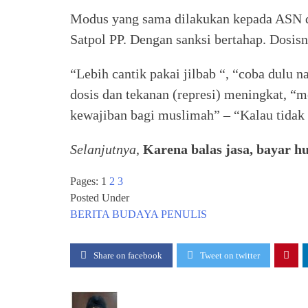
Modus yang sama dilakukan kepada ASN
Satpol PP. Dengan sanksi bertahap. Dosisn
“Lebih cantik pakai jilbab “, “coba dulu n
dosis dan tekanan (represi) meningkat, “
kewajiban bagi muslimah” – “Kalau tidak 
Selanjutnya
,
Karena balas jasa, bayar h
Pages:
1
2
3
Posted Under
BERITA
BUDAYA
PENULIS
Share on facebook
Tweet on twitter