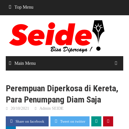
Skip
Top Menu
to
content
Main Menu
Perempuan Diperkosa di Kereta,
Para Penumpang Diam Saja
20/10/2021
Admin SEIDE
Share on facebook
Tweet on twitter