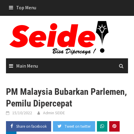
Skip
Top Menu
to
content
Main Menu
PM Malaysia Bubarkan Parlemen,
Pemilu Dipercepat
15/10/2022
Admin SEIDE
Share on facebook
Tweet on twitter