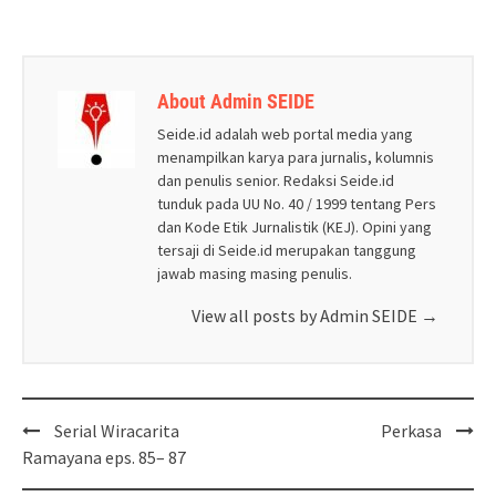
About Admin SEIDE
Seide.id adalah web portal media yang
menampilkan karya para jurnalis, kolumnis
dan penulis senior. Redaksi Seide.id
tunduk pada UU No. 40 / 1999 tentang Pers
dan Kode Etik Jurnalistik (KEJ). Opini yang
tersaji di Seide.id merupakan tanggung
jawab masing masing penulis.
View all posts by Admin SEIDE
→
Post
Serial Wiracarita
Perkasa
navigation
Ramayana eps. 85– 87